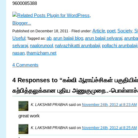
9600085388
Article
poet
Society
S
Published on December 18, 2011 · Filed under:
,
,
,
Useful
ab
arun balaji blog
arun balaji selvaraj
arunbal
; Tagged as:
,
,
,
selvaraj
naalorunool
nalvazhikatti arunbalaji
pollachi arunbalaji
,
,
,
nasan
thamizham.net
,
4 Comments
4 Responses to “கல்வி ஆராய்ச்சிகள் பகுதியி
கற்பித்தலுக்கான புதிய அணுகுமுறை..-பொள்ளாச்
K. LAKSHMI PRABHA
said on
November 24th, 2012 at 8:23 AM
great work
K. LAKSHMI PRABHA
said on
November 24th, 2012 at 8:25 AM