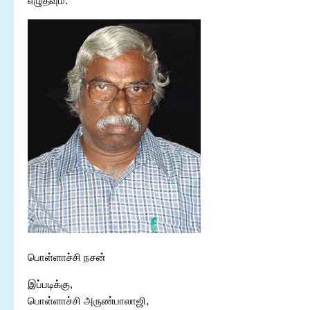
எழுதவும்.
பொள்ளாச்சி நசன்
இப்படிக்கு,
பொள்ளாச்சி அருண்பாலாஜி,