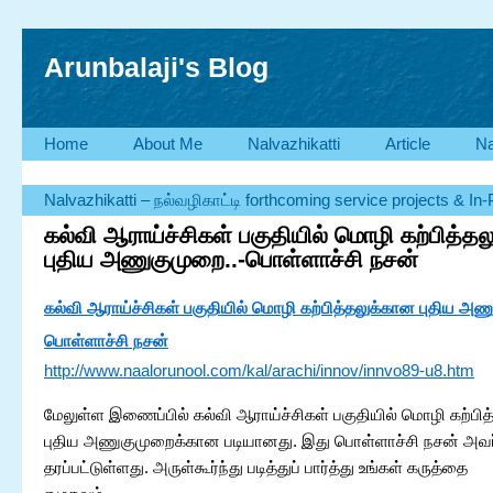
Arunbalaji's Blog
Home
About Me
Nalvazhikatti
Article
Na
Nalvazhikatti – நல்வழிகாட்டி forthcoming service projects & In
கல்வி ஆராய்ச்சிகள் பகுதியில் மொழி கற்பித்த
புதிய அணுகுமுறை..-பொள்ளாச்சி நசன்
கல்வி ஆராய்ச்சிகள் பகுதியில் மொழி கற்பித்தலுக்கான புதிய அண
பொள்ளாச்சி நசன்
http://www.naalorunool.com/kal/arachi/innov/innvo89-u8.htm
மேலுள்ள இணைப்பில் கல்வி ஆராய்ச்சிகள் பகுதியில் மொழி கற்பி
புதிய அணுகுமுறைக்கான படியானது. இது பொள்ளாச்சி நசன் அவர
தரப்பட்டுள்ளது. அருள்கூர்ந்து படித்துப் பார்த்து உங்கள் கருத்தை